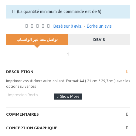
(La quantité minimum de commande est de 5)
Basé sur 0 avis.
-
Écrire un avis
تواصل معنا عبر الواتساب
DEVIS
1
DESCRIPTION
Imprimer vos stickers auto-collant format A4 ( 21 cm * 29,7cm ) avec les
options suivantes :
- impression Recto
- Pelliculage au choix Brillant ou Mat
- Ideal pour Utiliser sur : Boite, Bouteille, Vitre, Mur, Plastic, Papier, ...
COMMENTAIRES
CONCEPTION GRAPHIQUE