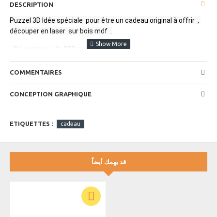
DESCRIPTION
Puzzel 3D Idée spéciale  pour être un cadeau original à offrir  , 
découper en laser  sur bois mdf  .
- Se compose de 200 puzzel   
-disponible en format A5 ,
COMMENTAIRES
- ideal pour 
être un tableau mural 
CONCEPTION GRAPHIQUE
- vendu sans boite 
https://youtu.be/rRxRiNTQfJo
ETIQUETTES :
cadeau
قد يهمك أيضاً