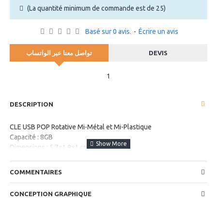
(La quantité minimum de commande est de 25)
Basé sur 0 avis.
-
Écrire un avis
تواصل معنا عبر الواتساب
DEVIS
1
DESCRIPTION
CLE USB POP Rotative Mi-Métal et Mi-Plastique
Capacité : 8GB
Dimensions : 5,7x1,9x1 cm
Packaging : Boîte en plastique Incluse
Couleurs Disponibles : Blanc, Bleu, Noir, Rouge, Vert
COMMENTAIRES
CONCEPTION GRAPHIQUE