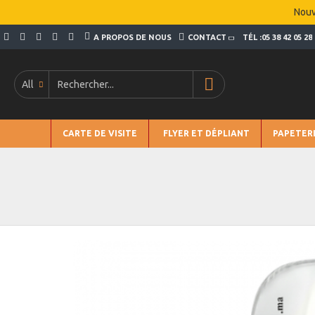
Nouv
A PROPOS DE NOUS
CONTACT
TÉL :05 38 42 05 28
All
CARTE DE VISITE
FLYER ET DÉPLIANT
PAPETER