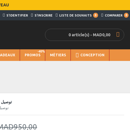
VEAU
S'IDENTIFIER
S'INSCRIRE
LISTE DE SOUHAITS
0
COMPARER
0
0 article(s) - MAD0,00
-40%
CADEAUX
PROMOS
MÉTIERS
CONCEPTION
توصيل س
توصيل
MAD950,00