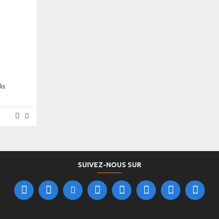
, promotions ou ouverture depuis la rue
gne d'arrivée
 bondé
 visibilité 360°
is
SUIVEZ-NOUS SUR