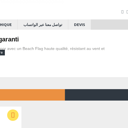
HIQUE
تواصل معنا عبر الواتساب
DEVIS
garanti
door avec un Beach Flag haute qualité, résistant au vent et
éformer
 stables au soleil
lle sur le terrain