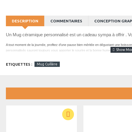
DESCRIPTION
COMMENTAIRES
CONCEPTION GRAP
Un M
ug céramique personnalisé
est un cadeau sympa à offrir . V
A tout moment de la journée, profitez d’une pause bien méritée en dégustant une boiss
personnalisés sauront toujours vous apporter le sourire et la bonne humeur.
Veuillez choisir le fichier à imprimer
ETIQUETTES :
Mug Cuillère
Formats acceptés : GIF, JPG, PNG, PDF, AI, PSD, EPS