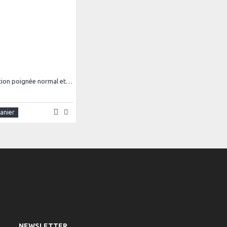
Mug sublimation poignée normal et intérieur coloré
panier
NEWSLETTER