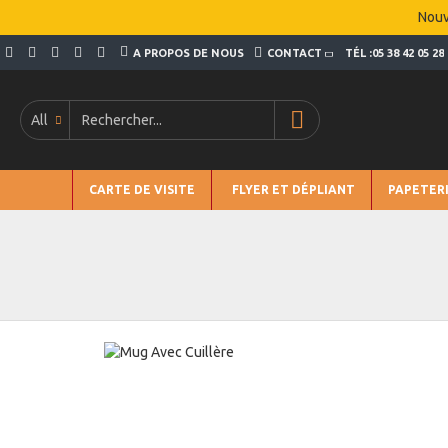
Nouv
A PROPOS DE NOUS
CONTACT
TÉL :05 38 42 05 28
All
CARTE DE VISITE
FLYER ET DÉPLIANT
PAPETER