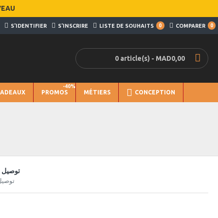
VEAU
S'IDENTIFIER
S'INSCRIRE
LISTE DE SOUHAITS
0
COMPARER
0
0 article(s) - MAD0,00
-40%
CADEAUX
PROMOS
MÉTIERS
CONCEPTION
توصيل س
توصيل