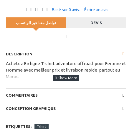
Basé sur 0 avis.
-
Écrire un avis
تواصل معنا عبر الواتساب
DEVIS
1
DESCRIPTION
Achetez En ligne T-shirt adventure offroad pour Femme et
Homme avec meilleur prix et livraison rapide partout au
Maroc.
choisissez votre taille et couleur dans les options
disponibles
COMMENTAIRES
CONCEPTION GRAPHIQUE
ETIQUETTES :
Tshirt