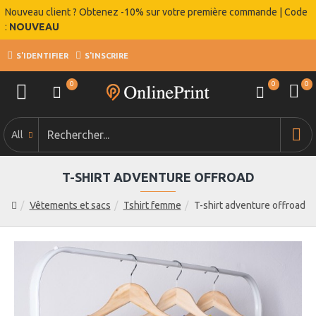
Nouveau client ? Obtenez -10% sur votre première commande | Code
:
NOUVEAU
S'IDENTIFIER
S'INSCRIRE
0
0
0
All
T-SHIRT ADVENTURE OFFROAD
Vêtements et sacs
Tshirt femme
T-shirt adventure offroad