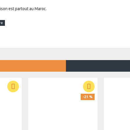
aison est partout au Maroc.
isite cadeau offert
 Standard (pas cher) en transférant votre fichier ou bien
r en choisissant un forfait création adapté à vos besoins. La
-21 %