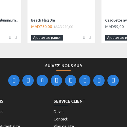
Carte de visite de luxe en aluminium - Noir -
Beach Flag 3m
Casquette av
MAD750,00
MAD99,00
MAD950,00
Ajouter au panier
Ajouter au 
SUIVEZ-NOUS SUR
NS
SERVICE CLIENT
us
Devis
Contact
fidentialité
Plan de site