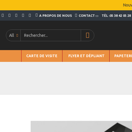
Nouv
A PROPOS DE NOUS
CONTACT
TÉL :05 38 42 05 28
All
CARTE DE VISITE
FLYER ET DÉPLIANT
PAPETER