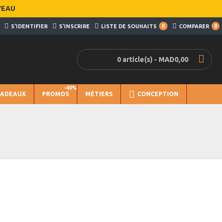
VEAU
S'IDENTIFIER
S'INSCRIRE
LISTE DE SOUHAITS
0
COMPARER
0
0 article(s) - MAD0,00
-40%
CADEAUX
PROMOS
MÉTIERS
CONCEPTION