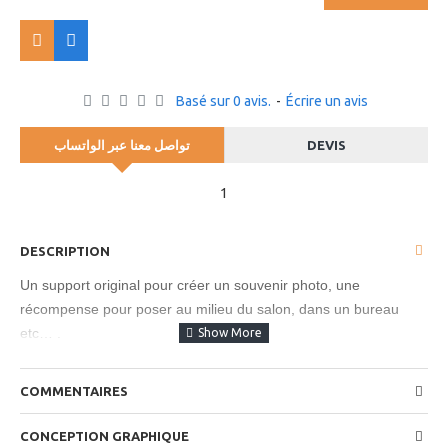
Basé sur 0 avis.
-
Écrire un avis
تواصل معنا عبر الواتساب
DEVIS
1
DESCRIPTION
Un support original pour créer un souvenir photo, une
récompense pour poser au milieu du salon, dans un bureau
etc… .
impression en sublimation
COMMENTAIRES
Le cristal est fourni avec une boite décorative et un chiffon
pour le lustrage.
CONCEPTION GRAPHIQUE