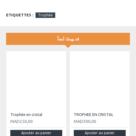
Dimensions : env. 13 x 20 cm
Épaisseur : env. 4 cm
ETIQUETTES :
Trophée
قد يهمك أيضاً
Trophée en cristal
TROPHEE EN CRISTAL
MAD250,00
MAD300,00
Ajouter au panier
Ajouter au panier