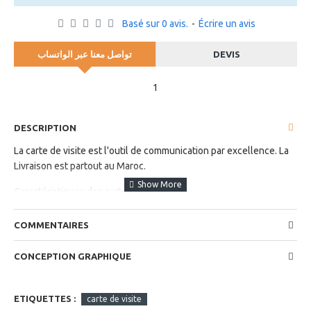
Basé sur 0 avis.
-
Écrire un avis
تواصل معنا عبر الواتساب
DEVIS
1
DESCRIPTION
La carte de visite est l'outil de communication par excellence.
La
Livraison est partout au Maroc.
Caractéristiques des cartes de visite :
Commande plus que 1000 Carte de visite, porte carte
COMMENTAIRES
de visite cadeau offert
Recto ou Recto Verso
CONCEPTION GRAPHIQUE
Papier couché 300g
Pelliculage au choix Mat ou Brillant
Coins Carrés
ETIQUETTES :
carte de visite