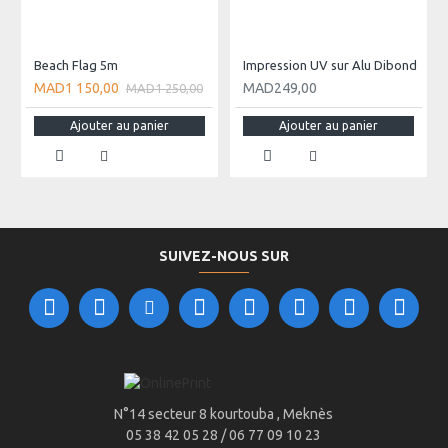
Maroc sous 48 à 72 heures.
- Impression UV
- Taille sur-mesure jusqu'a 66*33 cm
Beach Flag 5m
Impression UV sur Alu Dibond
- Couleurs CMJN / vernis
MAD1 150,00
MAD249,00
MAD1 250,00
- Plusieurs type de fixation
- Epaisseur 3 mm
Ajouter au panier
Ajouter au panier
- Plexiglas blanc opaque
SUIVEZ-NOUS SUR
N°14 secteur 8 kourtouba , Meknès
05 38 42 05 28 / 06 77 09 10 23