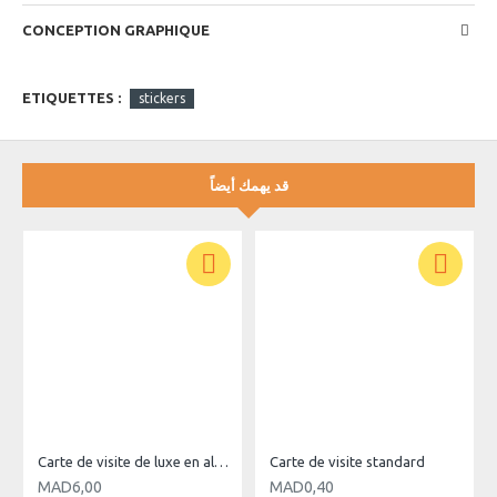
- Utilisé sur : Boite, Bouteille, Vitre, Mur, Plastic, Papier, ...
CONCEPTION GRAPHIQUE
ETIQUETTES :
stickers
قد يهمك أيضاً
Carte de visite de luxe en aluminium - Noir -
Carte de visite standard
MAD6,00
MAD0,40