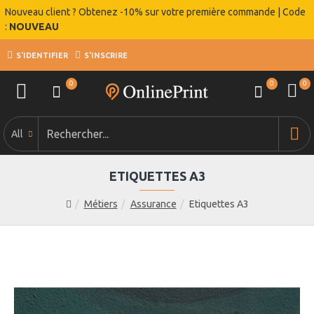
Nouveau client ? Obtenez -10% sur votre première commande | Code
:
NOUVEAU
S'IDENTIFIER
S'INSCRIRE
0
0
0
All
ETIQUETTES A3
Métiers
Assurance
Etiquettes A3