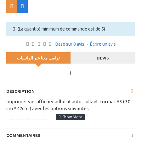
(La quantité minimum de commande est de 5)
Basé sur 0 avis.
-
Écrire un avis
تواصل معنا عبر الواتساب
DEVIS
1
DESCRIPTION
Imprimer vos afficher adhésif auto-collant format A3 ( 30
cm * 42cm ) avec les options suivantes :
- impression Recto
- Finition : Pelicullage Brillant ou Mat
COMMENTAIRES