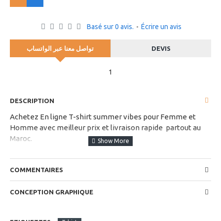
Basé sur 0 avis.
-
Écrire un avis
تواصل معنا عبر الواتساب
DEVIS
1
DESCRIPTION
Achetez En ligne T-shirt summer vibes pour Femme et
Homme avec meilleur prix et livraison rapide partout au
Maroc.
choisissez votre taille et couleur dans les options
disponibles
COMMENTAIRES
CONCEPTION GRAPHIQUE