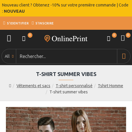
Nouveau client ? Obtenez -10% sur votre première commande | Code
:
NOUVEAU
S'IDENTIFIER
S'INSCRIRE
0
0
0
All
T-SHIRT SUMMER VIBES
Vêtements et sacs
T-shirt personnalisé
Tshirt Homme
T-shirt summer vibes