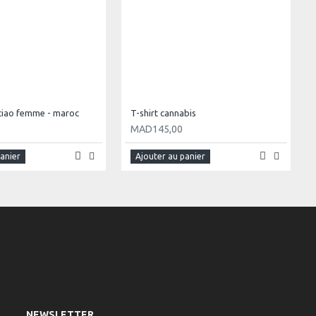
a ciao femme - maroc
T-shirt cannabis
MAD145,00
panier
Ajouter au panier
NEWSLETTER