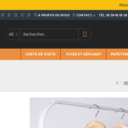
Nouv
A PROPOS DE NOUS
CONTACT
TÉL :05 38 42 05 28
All
CARTE DE VISITE
FLYER ET DÉPLIANT
PAPETER
Vê