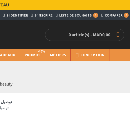
VEAU
S'IDENTIFIER
S'INSCRIRE
LISTE DE SOUHAITS
0
COMPARER
0
0 article(s) - MAD0,00
-40%
CADEAUX
PROMOS
MÉTIERS
CONCEPTION
 beauty
توصيل س
توصيل