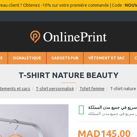
eau client ? Obtenez -10% sur votre première commande | Code :
NOU
IE
SIGNALÉTIQUE
GADGETS PUB
VÊTEMENT ET SAC
T-SHIRT NATURE BEAUTY
tements et sacs
T-shirt personnalisé
Tshirt femme
T-shirt nature
ريع في جميع مدن المملكة
 سريع في جميع مدن المملكة
MAD145,00