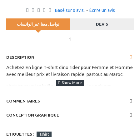
Basé sur 0 avis.
-
Écrire un avis
تواصل معنا عبر الواتساب
DEVIS
1
DESCRIPTION
Achetez En ligne T-shirt dino rider pour Femme et Homme
avec meilleur prix et livraison rapide partout au Maroc.
choisissez votre taille et couleur dans les options
disponibles
COMMENTAIRES
CONCEPTION GRAPHIQUE
ETIQUETTES :
Tshirt