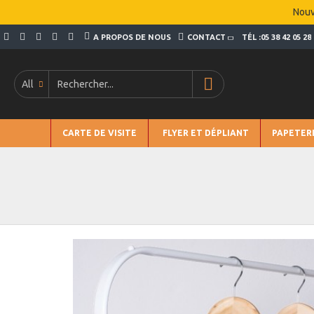
Nouv
A PROPOS DE NOUS
CONTACT
TÉL :05 38 42 05 28
All
CARTE DE VISITE
FLYER ET DÉPLIANT
PAPETER