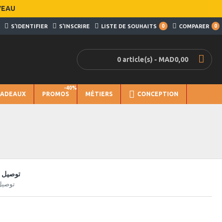
VEAU
S'IDENTIFIER
S'INSCRIRE
LISTE DE SOUHAITS
0
COMPARER
0
0 article(s) - MAD0,00
-40%
CADEAUX
PROMOS
MÉTIERS
CONCEPTION
توصيل س
توصيل