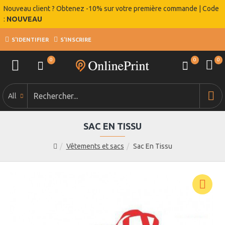
Nouveau client ? Obtenez -10% sur votre première commande | Code
:
NOUVEAU
S'IDENTIFIER
S'INSCRIRE
0
0
0
All
SAC EN TISSU
Vêtements et sacs
Sac En Tissu