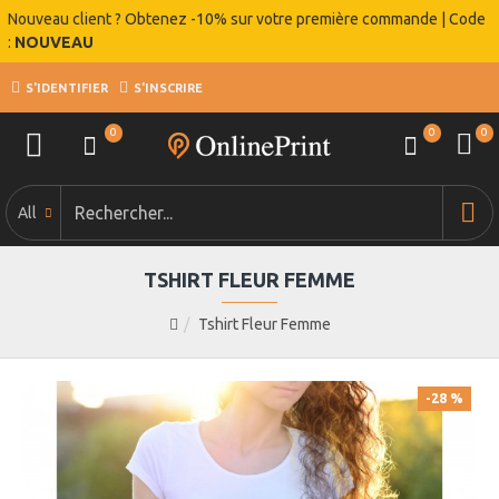
Nouveau client ? Obtenez -10% sur votre première commande | Code
:
NOUVEAU
S'IDENTIFIER
S'INSCRIRE
0
0
0
All
TSHIRT FLEUR FEMME
Tshirt Fleur Femme
-28 %