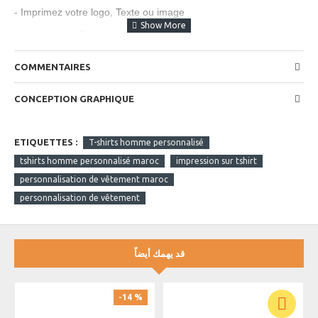
- Imprimez votre logo, Texte ou image
- Imprimez en Recto
- Zon d'impression 30 x 21cm
COMMENTAIRES
- Impression couleur HD
CONCEPTION GRAPHIQUE
- Couleur blanc Disponible
- coupe plus moderne
ETIQUETTES :
T-shirts homme personnalisé
- Tissu épais Polycoton Doux et respirant.
tshirts homme personnalisé maroc
impression sur tshirt
personnalisation de vêtement maroc
personnalisation de vêtement
قد يهمك أيضاً
-14 %