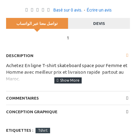
Basé sur 0 avis.
-
Écrire un avis
تواصل معنا عبر الواتساب
DEVIS
1
DESCRIPTION
Achetez En ligne T-shirt skateboard space pour Femme et
Homme avec meilleur prix et livraison rapide partout au
Maroc.
choisissez votre taille et couleur dans les options
disponibles
COMMENTAIRES
CONCEPTION GRAPHIQUE
ETIQUETTES :
Tshirt