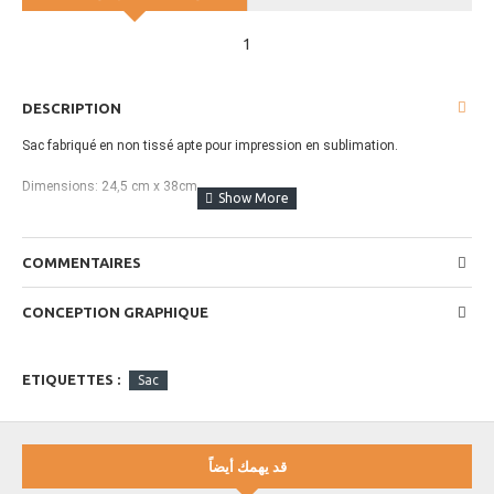
1
DESCRIPTION
Sac fabriqué en non tissé apte pour impression en sublimation.
Dimensions: 24,5 cm x 38cm
Grammage : 80gr
COMMENTAIRES
Couleur : Blanc
CONCEPTION GRAPHIQUE
Marquage : Impression couleurs
ETIQUETTES :
Sac
قد يهمك أيضاً