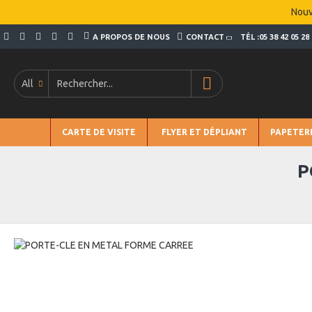
Nouv
A PROPOS DE NOUS
CONTACT
TÉL :05 38 42 05 28
All
CARTE DE VISITE
FLYER ET DÉPLIANT
PAPETER
P