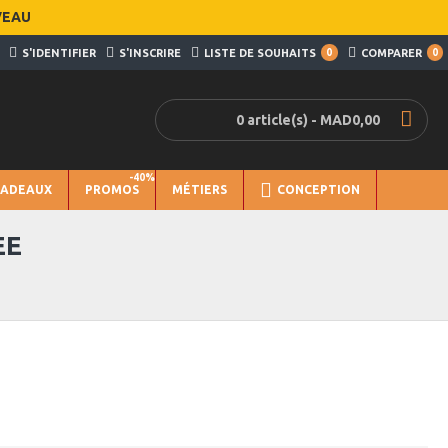
VEAU
S'IDENTIFIER
S'INSCRIRE
LISTE DE SOUHAITS
0
COMPARER
0
0 article(s) - MAD0,00
-40%
CADEAUX
PROMOS
MÉTIERS
CONCEPTION
EE