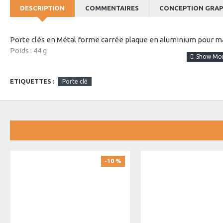
DESCRIPTION
COMMENTAIRES
CONCEPTION GRAP
Porte clés en Métal forme carrée plaque en aluminium pour m
Poids : 44 g
Dimensions : 2,9 cm x 4,1 cm
ETIQUETTES :
Porte clé
Carton : 30 * 18 * 30 / 300 PCS / 12 KG
-10 %