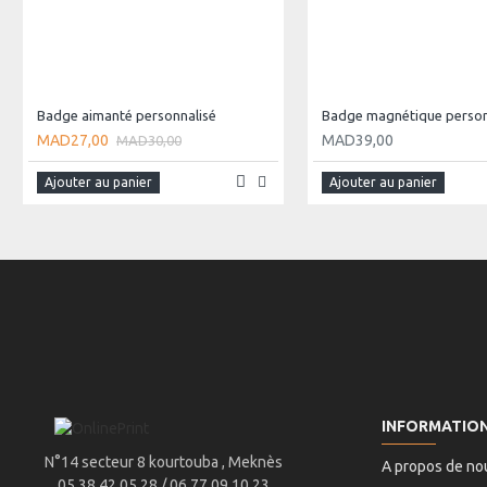
Badge aimanté personnalisé
Badge magnétique person
MAD27,00
MAD39,00
MAD30,00
Ajouter au panier
Ajouter au panier
INFORMATIO
N°14 secteur 8 kourtouba , Meknès
A propos de no
05 38 42 05 28 / 06 77 09 10 23