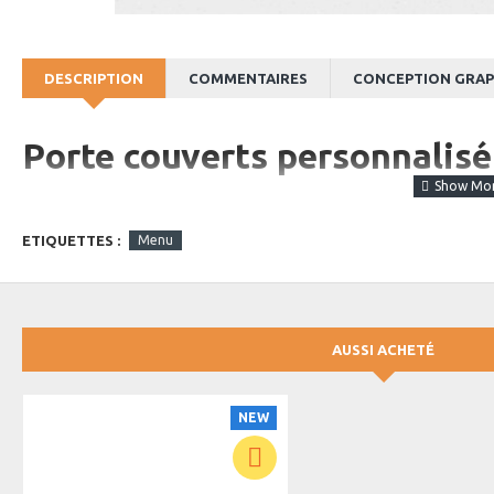
DESCRIPTION
COMMENTAIRES
CONCEPTION GRAP
Porte couverts personnalisé
Ajoutez une touche d'élégance à votre table avec notre porte-couv
ETIQUETTES :
Menu
supérieure, ce porte-couvert offre un rangement pratique et raffi
sophistiquée à vos repas. Parfait pour les restaurants haut de ga
dans plusieurs couleurs et peut être personnalisé pour correspon
AUSSI ACHETÉ
NEW