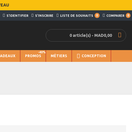
VEAU
S'IDENTIFIER
S'INSCRIRE
LISTE DE SOUHAITS
0
COMPARER
0
0 article(s) - MAD0,00
-40%
CADEAUX
PROMOS
MÉTIERS
CONCEPTION