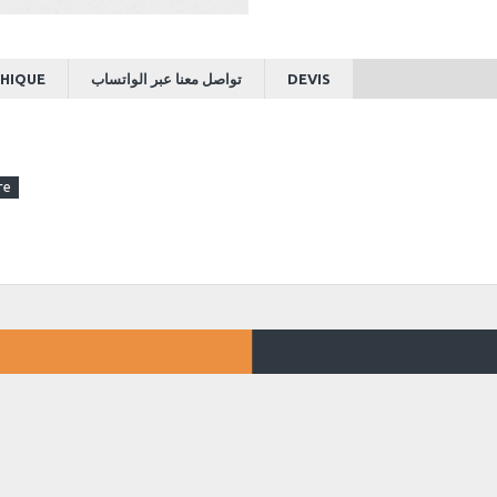
HIQUE
تواصل معنا عبر الواتساب
DEVIS
ert en cuir de luxe. Conçu avec un cuir de qualité
né pour vos couverts, tout en apportant une finition
mme, hôtels ou événements spéciaux, il est disponible
dre à votre décor.