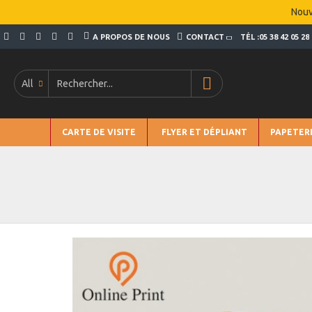
Nouv
A PROPOS DE NOUS
CONTACT
TÉL :05 38 42 05 28
All
CARTE DE VISITE
FLYER ET DÉPLIANT
PAPETER