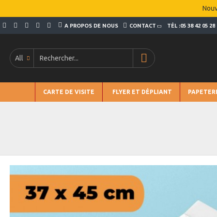
Nouv
A PROPOS DE NOUS
CONTACT
TÉL :05 38 42 05 28
All
CARTE DE VISITE
FLYER ET DÉPLIANT
PAPETER