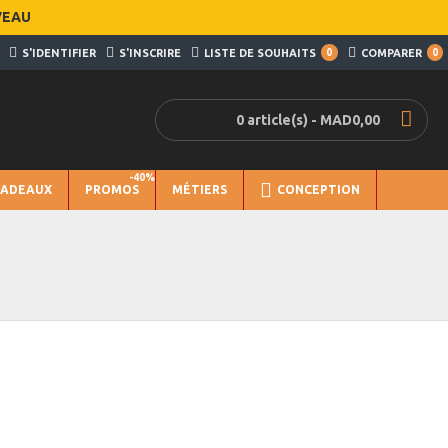
VEAU
S'IDENTIFIER
S'INSCRIRE
LISTE DE SOUHAITS
0
COMPARER
0
0 article(s) - MAD0,00
-40%
CADEAUX
PROMOS
MÉTIERS
CONCEPTION