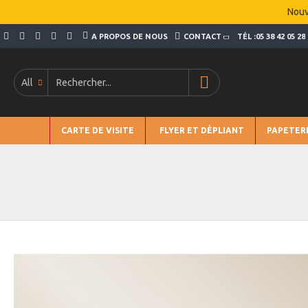
Nouv
A PROPOS DE NOUS
CONTACT
TÉL :05 38 42 05 28
All
CARTE DE VISITE
FLYER ET DÉPLIANT
PAPETER