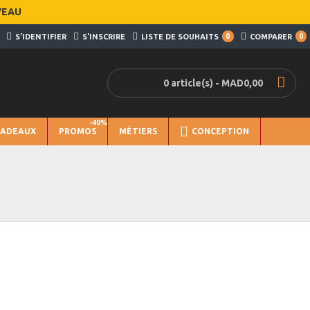
VEAU
S'IDENTIFIER
S'INSCRIRE
LISTE DE SOUHAITS
0
COMPARER
0
0 article(s) - MAD0,00
-40%
CADEAUX
PROMOS
MÉTIERS
CONCEPTION