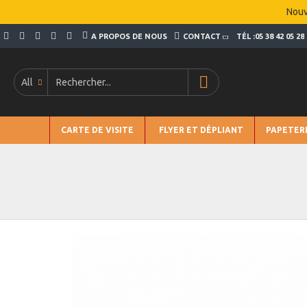
Nouv
A PROPOS DE NOUS
CONTACT
TÉL :05 38 42 05 28
All
CARTE DE VISITE
FLYER ET DÉPLIANT
PAPETER