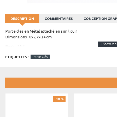
DESCRIPTION
COMMENTAIRES
CONCEPTION GRAP
Porte clés en Métal attaché en similicuir
Dimensions : 8x2,7x0,4 cm
Poids : 26,4g
Couleurs Disponibles : Bleu, Rouge, Vert
ETIQUETTES :
Porte Clés
Emballage en carton avec couverture transparente
-10 %