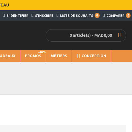
VEAU
S'IDENTIFIER
S'INSCRIRE
LISTE DE SOUHAITS
0
COMPARER
0
0 article(s) - MAD0,00
-40%
CADEAUX
PROMOS
MÉTIERS
CONCEPTION