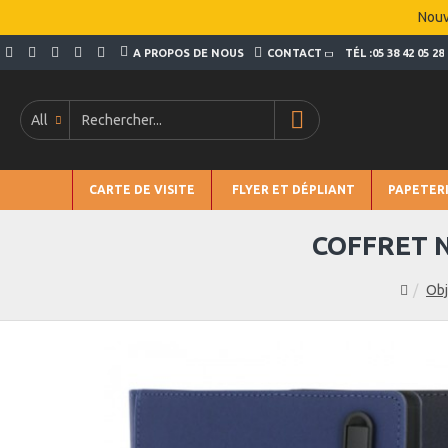
Nouv
A PROPOS DE NOUS
CONTACT
TÉL :05 38 42 05 28
All
CARTE DE VISITE
FLYER ET DÉPLIANT
PAPETER
COFFRET 
Obj