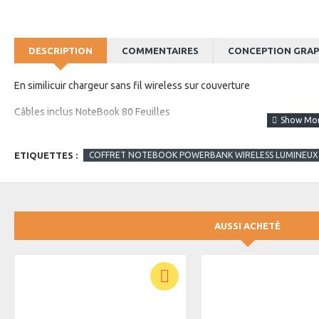
DESCRIPTION
COMMENTAIRES
CONCEPTION GRAP
En similicuir chargeur sans fil wireless sur couverture
Câbles inclus NoteBook 80 Feuilles
Papier crème - 100g
ETIQUETTES :
COFFRET NOTEBOOK POWERBANK WIRELESS LUMINEUX
Support Téléphone, Poches, Et Porte cartes à l'intérieur stylo en mé
Dimensions NoteBook : 19 x 24 x 3,3 cm
Dimensions Coffret : 26 x 24,5 x 4,5 cm
AUSSI ACHETÉ