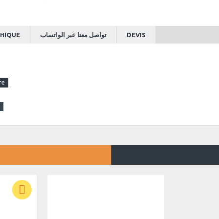
HIQUE
تواصل معنا عبر الواتساب
DEVIS
tal inclus plaque lumineuse de logo après marquage laser