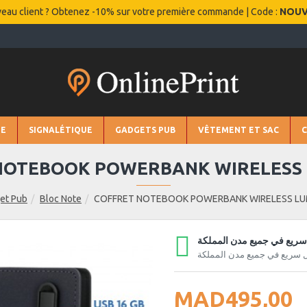
eau client ? Obtenez -10% sur votre première commande | Code :
NOU
IE
SIGNALÉTIQUE
GADGETS PUB
VÊTEMENT ET SAC
NOTEBOOK POWERBANK WIRELESS
et Pub
Bloc Note
COFFRET NOTEBOOK POWERBANK WIRELESS LU
ريع في جميع مدن المملكة
 سريع في جميع مدن المملكة
MAD495,00