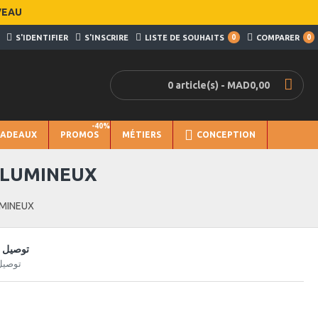
VEAU
S'IDENTIFIER
S'INSCRIRE
LISTE DE SOUHAITS
0
COMPARER
0
0 article(s) - MAD0,00
-40%
CADEAUX
PROMOS
MÉTIERS
CONCEPTION
 LUMINEUX
MINEUX
توصيل س
توصيل