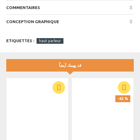
27 cm / 12,8 kg / 60 pcs
COMMENTAIRES
CONCEPTION GRAPHIQUE
ETIQUETTES :
haut parleur
قد يهمك أيضاً
-42 %