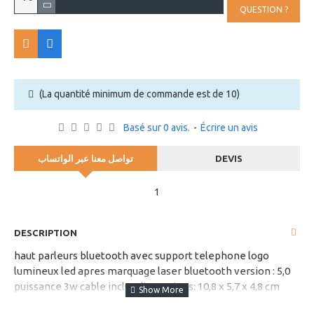
QUESTION ?
(La quantité minimum de commande est de 10)
Basé sur 0 avis.
-
Écrire un avis
تواصل معنا عبر الواتساب
DEVIS
1
DESCRIPTION
haut parleurs bluetooth avec support telephone logo
lumineux led apres marquage laser bluetooth version : 5,0
puissance 3w cable inclus dimensions: 10,8 x 5,7 x 4,8 cm
poids : 162 g emballage : boite en carton carton : 40,5 x 30,5 x