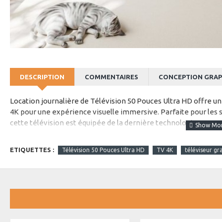
DESCRIPTION
COMMENTAIRES
CONCEPTION GRAP
Location journalière de Télévision 50 Pouces Ultra HD offre u
4K pour une expérience visuelle immersive. Parfaite pour les s
cette télévision est équipée de la dernière technologie pour un
saisissants. Son design moderne et élégant s'intègre parfaitemen
d'une connectivité sans faille avec des ports HDMI, USB et Wi-F
ETIQUETTES :
Télévision 50 Pouces Ultra HD
TV 4K
téléviseur gr
personnalisé, contactez-nous !