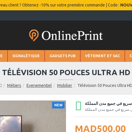
eau client ? Obtenez -10% sur votre première commande | Code :
NOU
IE
SIGNALÉTIQUE
GADGETS PUB
VÊTEMENT ET SAC
TÉLÉVISION 50 POUCES ULTRA HD
Métiers
Evenementiel
Mobilier
Télévision 50 Pouces Ultra H
ريع في جميع مدن المملكة
NEW
 سريع في جميع مدن المملكة
MAD500,00