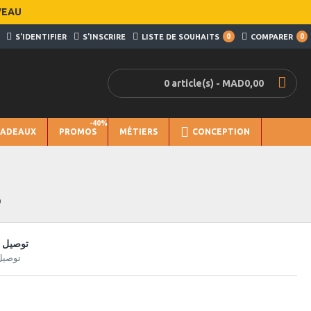
VEAU
S'IDENTIFIER
S'INSCRIRE
LISTE DE SOUHAITS
0
COMPARER
0
0 article(s) - MAD0,00
-40%
CADEAUX
PROMOS
MÉTIERS
CONCEPTION
D
توصيل س
توصيل