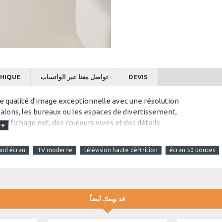
HIQUE
تواصل معنا عبر الواتساب
DEVIS
ne qualité d'image exceptionnelle avec une résolution
alons, les bureaux ou les espaces de divertissement,
 affichage net, des couleurs vives et des détails
t à tout intérieur. Profitez d'un son cristallin et
i. Pour plus d'informations ou obtenir un devis
and écran
TV moderne
télévision haute définition
écran 50 pouces
قد يهمك أيضاً