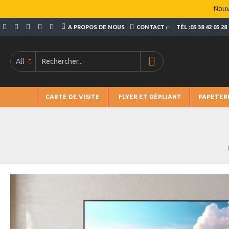
Nouv
A PROPOS DE NOUS
CONTACT
TÉL :05 38 42 05 28
All
CARTE DE VISITE
FLYER ET DÉPLIANT
PAPETER