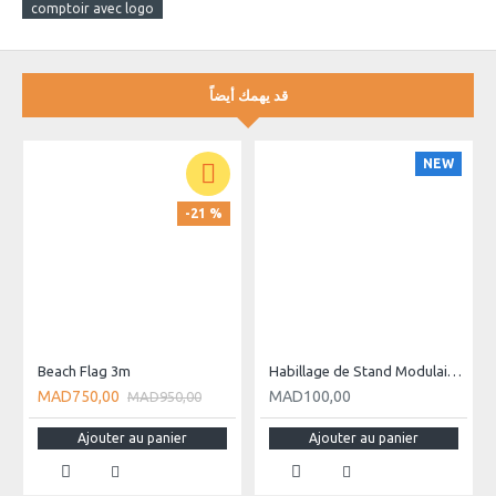
ou votre message.
comptoir avec logo
قد يهمك أيضاً
NEW
-21 %
Beach Flag 3m
Habillage de Stand Modulaire Personnalisé
MAD750,00
MAD100,00
MAD950,00
Ajouter au panier
Ajouter au panier